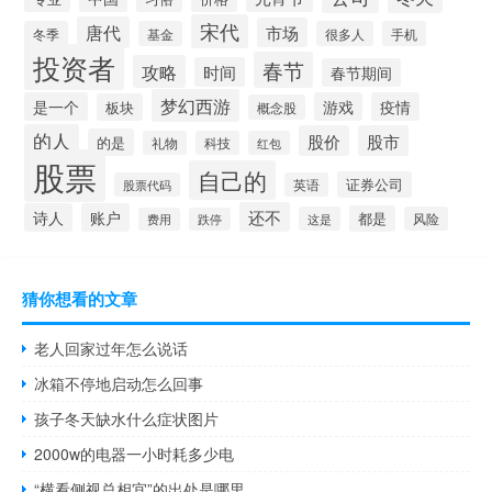
宋代
唐代
市场
冬季
基金
很多人
手机
投资者
春节
攻略
时间
春节期间
梦幻西游
是一个
游戏
疫情
板块
概念股
的人
股价
股市
的是
礼物
科技
红包
股票
自己的
证券公司
股票代码
英语
还不
诗人
账户
都是
这是
风险
费用
跌停
猜你想看的文章
老人回家过年怎么说话
冰箱不停地启动怎么回事
孩子冬天缺水什么症状图片
2000w的电器一小时耗多少电
“横看侧视总相宜”的出处是哪里