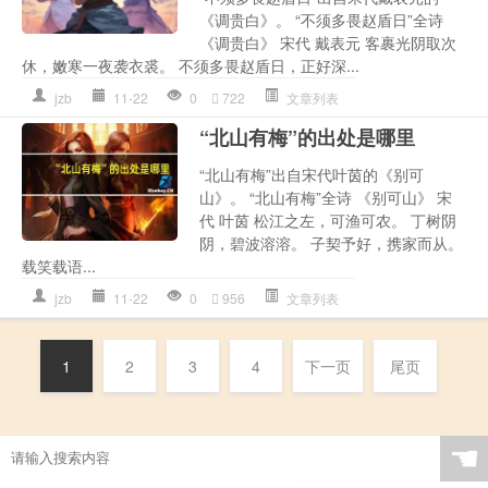
《调贵白》。 “不须多畏赵盾日”全诗
《调贵白》 宋代 戴表元 客裹光阴取次
休，嫩寒一夜袭衣裘。 不须多畏赵盾日，正好深...
jzb
11-22
0
722
文章列表
“北山有梅”的出处是哪里
“北山有梅”出自宋代叶茵的《别可
山》。 “北山有梅”全诗 《别可山》 宋
代 叶茵 松江之左，可渔可农。 丁树阴
阴，碧波溶溶。 子契予好，携家而从。
载笑载语...
jzb
11-22
0
956
文章列表
1
2
3
4
下一页
尾页
☚