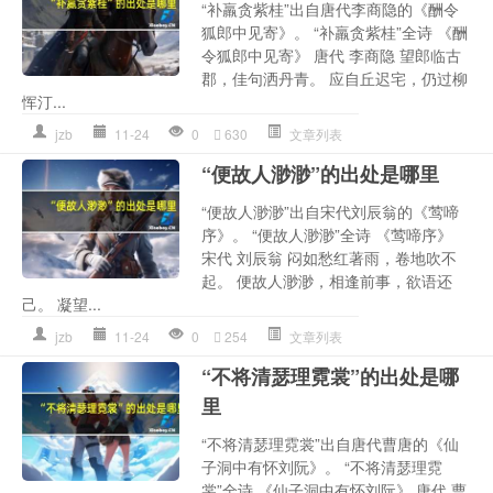
“补羸贪紫桂”出自唐代李商隐的《酬令
狐郎中见寄》。 “补羸贪紫桂”全诗 《酬
令狐郎中见寄》 唐代 李商隐 望郎临古
郡，佳句洒丹青。 应自丘迟宅，仍过柳
恽汀...
jzb
11-24
0
630
文章列表
“便故人渺渺”的出处是哪里
“便故人渺渺”出自宋代刘辰翁的《莺啼
序》。 “便故人渺渺”全诗 《莺啼序》
宋代 刘辰翁 闷如愁红著雨，卷地吹不
起。 便故人渺渺，相逢前事，欲语还
己。 凝望...
jzb
11-24
0
254
文章列表
“不将清瑟理霓裳”的出处是哪
里
“不将清瑟理霓裳”出自唐代曹唐的《仙
子洞中有怀刘阮》。 “不将清瑟理霓
裳”全诗 《仙子洞中有怀刘阮》 唐代 曹