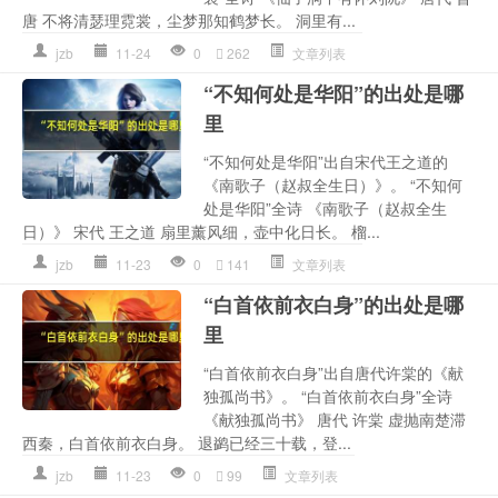
唐 不将清瑟理霓裳，尘梦那知鹤梦长。 洞里有...
jzb
11-24
0
262
文章列表
“不知何处是华阳”的出处是哪
里
“不知何处是华阳”出自宋代王之道的
《南歌子（赵叔全生日）》。 “不知何
处是华阳”全诗 《南歌子（赵叔全生
日）》 宋代 王之道 扇里薰风细，壶中化日长。 榴...
jzb
11-23
0
141
文章列表
“白首依前衣白身”的出处是哪
里
“白首依前衣白身”出自唐代许棠的《献
独孤尚书》。 “白首依前衣白身”全诗
《献独孤尚书》 唐代 许棠 虚抛南楚滞
西秦，白首依前衣白身。 退鹢已经三十载，登...
jzb
11-23
0
99
文章列表