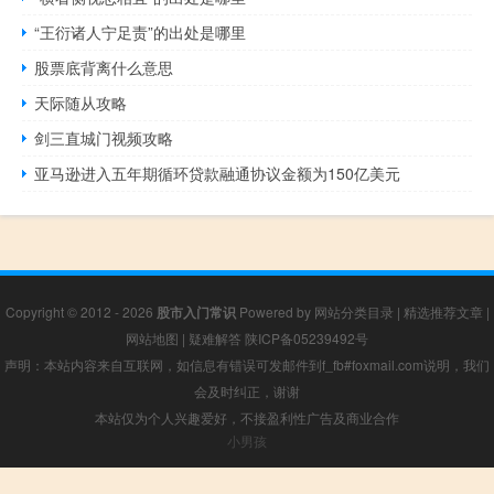
“王衍诸人宁足责”的出处是哪里
股票底背离什么意思
天际随从攻略
剑三直城门视频攻略
亚马逊进入五年期循环贷款融通协议金额为150亿美元
Copyright © 2012 - 2026
股市入门常识
Powered by
网站分类目录
|
精选推荐文章
|
网站地图
|
疑难解答
陕ICP备05239492号
声明：本站内容来自互联网，如信息有错误可发邮件到f_fb#foxmail.com说明，我们
会及时纠正，谢谢
本站仅为个人兴趣爱好，不接盈利性广告及商业合作
小男孩