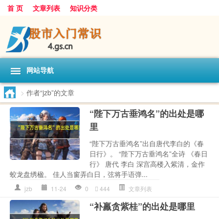
首 页
文章列表
知识分类
网站导航
>
作者“jzb”的文章
“陛下万古垂鸿名”的出处是哪
里
“陛下万古垂鸿名”出自唐代李白的《春
日行》。 “陛下万古垂鸿名”全诗 《春日
行》 唐代 李白 深宫高楼入紫清，金作
蛟龙盘绣楹。 佳人当窗弄白日，弦将手语弹...
jzb
11-24
0
444
文章列表
“补羸贪紫桂”的出处是哪里