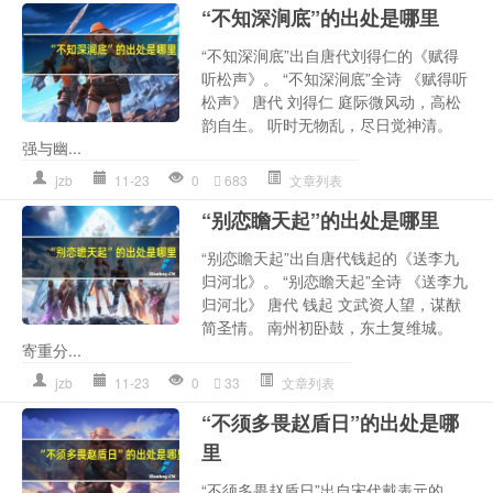
“不知深涧底”的出处是哪里
“不知深涧底”出自唐代刘得仁的《赋得
听松声》。 “不知深涧底”全诗 《赋得听
松声》 唐代 刘得仁 庭际微风动，高松
韵自生。 听时无物乱，尽日觉神清。
强与幽...
jzb
11-23
0
683
文章列表
“别恋瞻天起”的出处是哪里
“别恋瞻天起”出自唐代钱起的《送李九
归河北》。 “别恋瞻天起”全诗 《送李九
归河北》 唐代 钱起 文武资人望，谋猷
简圣情。 南州初卧鼓，东土复维城。
寄重分...
jzb
11-23
0
33
文章列表
“不须多畏赵盾日”的出处是哪
里
“不须多畏赵盾日”出自宋代戴表元的