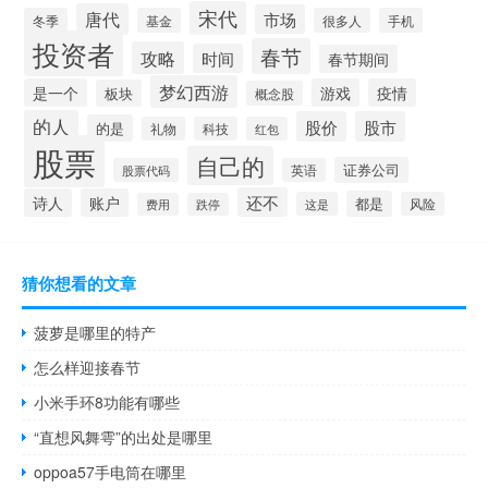
宋代
唐代
市场
冬季
基金
很多人
手机
投资者
春节
攻略
时间
春节期间
梦幻西游
是一个
游戏
疫情
板块
概念股
的人
股价
股市
的是
礼物
科技
红包
股票
自己的
证券公司
股票代码
英语
还不
诗人
账户
都是
这是
风险
费用
跌停
猜你想看的文章
菠萝是哪里的特产
怎么样迎接春节
小米手环8功能有哪些
“直想风舞雩”的出处是哪里
oppoa57手电筒在哪里