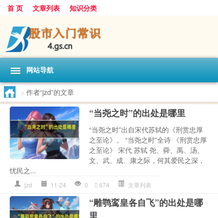
首 页
文章列表
知识分类
网站导航
>
作者“jzd”的文章
“当尧之时”的出处是哪里
“当尧之时”出自宋代苏轼的《刑赏忠厚
之至论》。 “当尧之时”全诗 《刑赏忠厚
之至论》 宋代 苏轼 尧、舜、禹、汤、
文、武、成、康之际，何其爱民之深，
忧民之...
jzd
11-24
0
674
文章列表
“雕鹗鸾皇各自飞”的出处是哪
里