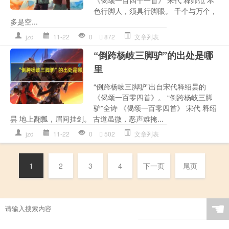
《偈颂一百四十一首》 宋代 释师范 本
色行脚人，须具行脚眼。 千个与万个，
多是空...
jzd
11-22
0
872
文章列表
“倒跨杨岐三脚驴”的出处是哪
里
“倒跨杨岐三脚驴”出自宋代释绍昙的
《偈颂一百零四首》。 “倒跨杨岐三脚
驴”全诗 《偈颂一百零四首》 宋代 释绍
昙 地上翻瓢，眉间挂剑。 古道虽微，恶声难掩...
jzd
11-22
0
502
文章列表
1
2
3
4
下一页
尾页
☚