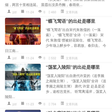
烟，两宫十里相连延。 晨霞出没弄丹阙，春雨依...
jzd
11-24
0
460
文章列表
“蝶飞莺语”的出处是哪里
“蝶飞莺语”出自宋代朱敦儒的《一落
索》。 “蝶飞莺语”全诗 《一落索》 宋
代 朱敦儒 惯被好花留住。 蝶飞莺语。
少年场上醉乡中，容易放、春归去。 今
日江南...
jzd
11-24
0
532
文章列表
“荡桨入陵阳”的出处是哪里
“荡桨入陵阳”出自唐代许棠的《送李频
之南陵主簿》。 “荡桨入陵阳”全诗 《送
李频之南陵主簿》 唐代 许棠 赴县是还
乡，途程岂觉长。 听莺离灞岸，荡桨入
陵阳...
jzd
11-23
0
704
文章列表