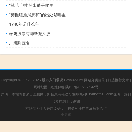
“栽花千树”的出处是哪里
“莫怪瑶池消息稀”的出处是哪里
1748年是什么年
养鸡股票有哪些龙头股
广州到茂名
Copyright © 2012 - 2026
股市入门常识
Powered by
网站分类目录
|
精选推荐文章
|
网站地图
|
疑难解答
陕ICP备05239492号
声明：本站内容来自互联网，如信息有错误可发邮件到f_fb#foxmail.com说明，我们
会及时纠正，谢谢
本站仅为个人兴趣爱好，不接盈利性广告及商业合作
小男孩