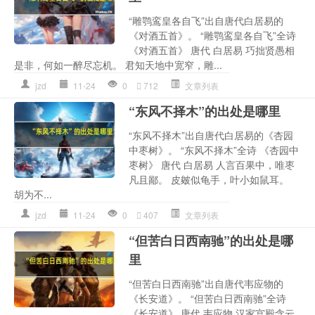
“雕鹗鸾皇各自飞”出自唐代白居易的
《对酒五首》。 “雕鹗鸾皇各自飞”全诗
《对酒五首》 唐代 白居易 巧拙贤愚相
是非，何如一醉尽忘机。 君知天地中宽窄，雕...
jzd
11-24
0
712
文章列表
“东风不择木”的出处是哪里
“东风不择木”出自唐代白居易的《杏园
中枣树》。 “东风不择木”全诗 《杏园中
枣树》 唐代 白居易 人言百果中，唯枣
凡且鄙。 皮皴似龟手，叶小如鼠耳。
胡为不...
jzd
11-24
0
407
文章列表
“但苦白日西南驰”的出处是哪
里
“但苦白日西南驰”出自唐代韦应物的
《长安道》。 “但苦白日西南驰”全诗
《长安道》 唐代 韦应物 汉家宫殿含云