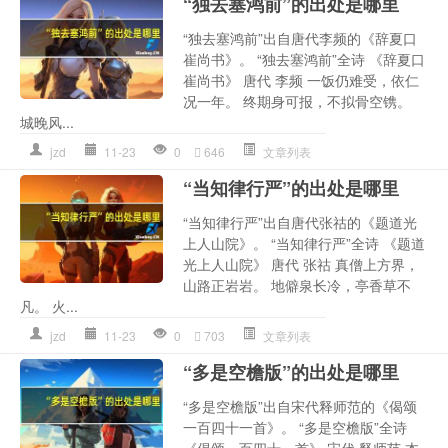
“独去塞鸿前”的出处是哪里
“独去塞鸿前”出自唐代李频的《辞夏口
崔尚书》。 “独去塞鸿前”全诗 《辞夏口
崔尚书》 唐代 李频 一饭仍难受，依仁
况一年。 终期身可报，不拟骨空镌。
城晚风...
jzd
11-23
0
646
文章列表
“当知律行严”的出处是哪里
“当知律行严”出自唐代张祜的《题道光
上人山院》。 “当知律行严”全诗 《题道
光上人山院》 唐代 张祜 真僧上方界，
山路正岩岩。 地僻泉长冷，亭香草不
凡。 火...
jzd
11-23
0
703
文章列表
“多是空檐版”的出处是哪里
“多是空檐版”出自宋代释师范的《偈颂
一百四十一首》。 “多是空檐版”全诗