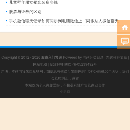
儿童拜年服女裙套装多少钱
股票与证券的区别
手机微信聊天记录如何同步到电脑微信上（同步别人微信聊天记录）
Copyright © 2012 - 2026
股市入门常识
Powered by
网站分类目录
|
精选推荐文章
|
网站地图
|
疑难解答
陕ICP备05239492号
声明：本站内容来自互联网，如信息有错误可发邮件到f_fb#foxmail.com说明，我们
会及时纠正，谢谢
本站仅为个人兴趣爱好，不接盈利性广告及商业合作
小男孩