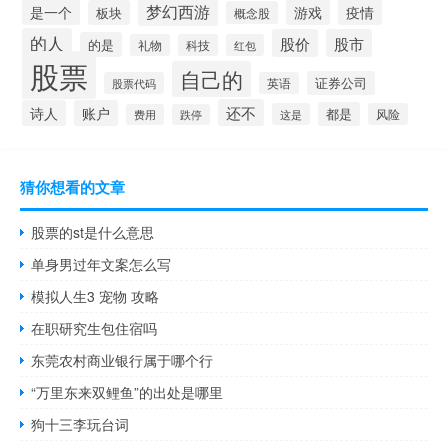
梦幻西游
是一个
游戏
疫情
板块
概念股
的人
股价
股市
的是
礼物
科技
红包
股票
自己的
证券公司
股票代码
英语
还不
诗人
账户
都是
这是
风险
费用
跌停
猜你想看的文章
股票的st是什么意思
单身男过年文案怎么写
模拟人生3 宠物 攻略
在职研究生包住宿吗
东莞农村商业银行属于哪个行
“万里东来双鲤鱼”的出处是哪里
狗十三李玩台词