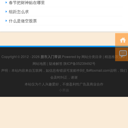
春节把财神贴在哪里
组距怎么求
什么是做空股票
Copyright © 2012 - 2026
股市入门常识
Powered by
网站分类目录
|
精选推荐文章
|
网站地图
|
疑难解答
陕ICP备05239492号
声明：本站内容来自互联网，如信息有错误可发邮件到f_fb#foxmail.com说明，我们
会及时纠正，谢谢
本站仅为个人兴趣爱好，不接盈利性广告及商业合作
小男孩