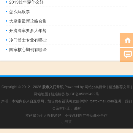
2019过年穿什么好
怎么玩股票
大皇帝最新攻略合集
开滴滴车要多大年龄
冷门博士专业有哪些
国家核心期刊有哪些
Copyright © 2012 - 2026
股市入门常识
Powered by
网站分类目录
|
精选推荐文章
|
网站地图
|
疑难解答
陕ICP备05239492号
声明：本站内容来自互联网，如信息有错误可发邮件到f_fb#foxmail.com说明，我们
会及时纠正，谢谢
本站仅为个人兴趣爱好，不接盈利性广告及商业合作
小男孩