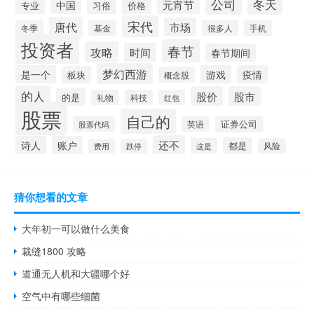
公司
冬天
元宵节
中国
专业
习俗
价格
宋代
唐代
市场
冬季
基金
很多人
手机
投资者
春节
攻略
时间
春节期间
梦幻西游
是一个
游戏
疫情
板块
概念股
的人
股价
股市
的是
礼物
科技
红包
股票
自己的
证券公司
股票代码
英语
还不
诗人
账户
都是
这是
风险
费用
跌停
猜你想看的文章
大年初一可以做什么美食
裁缝1800 攻略
道通无人机和大疆哪个好
空气中有哪些细菌