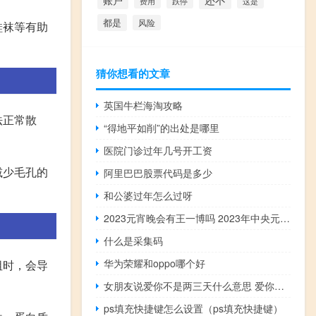
这是
费用
跌停
都是
风险
鞋袜等有助
猜你想看的文章
英国牛栏海淘攻略
法正常散
“得地平如削”的出处是哪里
医院门诊过年几号开工资
减少毛孔的
阿里巴巴股票代码是多少
和公婆过年怎么过呀
2023元宵晚会有王一博吗 2023年中央元宵节晚会节目单
什么是采集码
华为荣耀和oppo哪个好
阻时，会导
女朋友说爱你不是两三天什么意思 爱你不是两三天歌曲
ps填充快捷键怎么设置（ps填充快捷键）