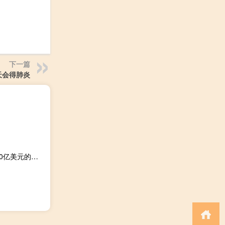
下一篇
天会得肺炎
以色列央行表示将向市场提供150亿美元的流动性并出售300亿美元的外汇后特拉维夫股票指数开盘上涨1.0%