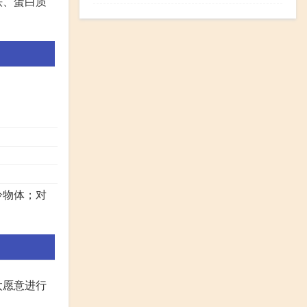
铁、蛋白质
冷物体；对
太愿意进行