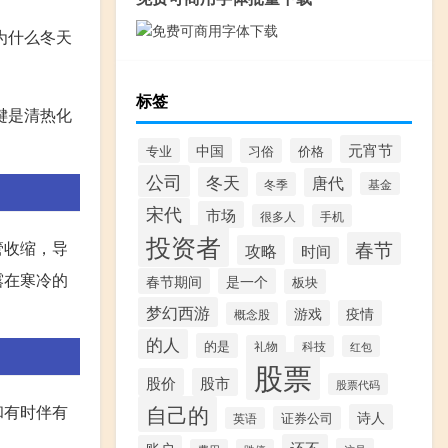
为什么冬天
标签
键是清热化
元宵节
中国
专业
习俗
价格
公司
冬天
唐代
冬季
基金
宋代
市场
很多人
手机
投资者
春节
管收缩，导
攻略
时间
露在寒冷的
春节期间
是一个
板块
梦幻西游
游戏
疫情
概念股
的人
的是
礼物
科技
红包
股票
股价
股市
股票代码
自己的
和有时伴有
诗人
证券公司
英语
还不
账户