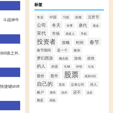
标签
元宵节
中国
专业
习俗
价格
 斗战神牛
公司
冬天
唐代
冬季
基金
宋代
市场
很多人
手机
投资者
春节
攻略
时间
春节期间
是一个
板块
65级之外,
梦幻西游
游戏
疫情
概念股
的人
的是
礼物
科技
红包
股票
股价
股市
股票代码
自己的
诗人
证券公司
英语
键shift
还不
账户
这是
费用
跌停
都是
风险