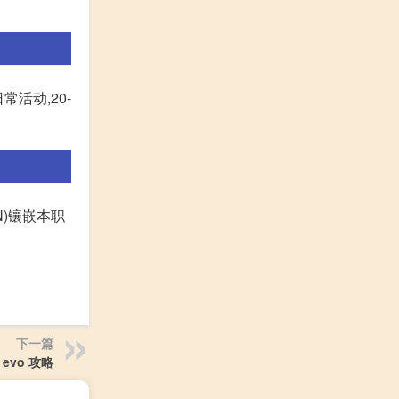
活动,20-
N)镶嵌本职
下一篇
 evo 攻略