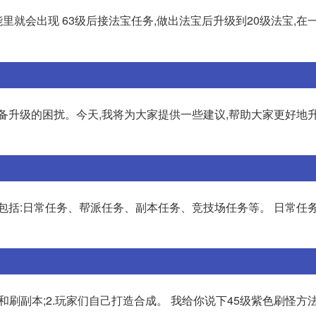
能里就会出现 63级后接法宝任务,做出法宝后升级到20级法宝,在
备升级的困扰。今天,我将为大家提供一些建议,帮助大家更好地
务包括:日常任务、帮派任务、副本任务、竞技场任务等。 日常任
和刷副本;2.玩家们自己打造合成。 我给你说下45级紫色刷怪方法: