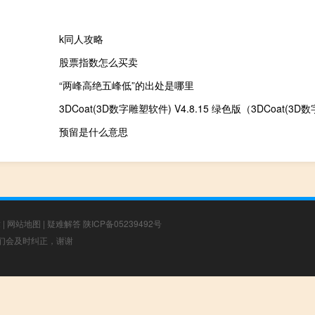
k同人攻略
股票指数怎么买卖
“两峰高绝五峰低”的出处是哪里
预留是什么意思
章
|
网站地图
|
疑难解答
陕ICP备05239492号
，我们会及时纠正，谢谢