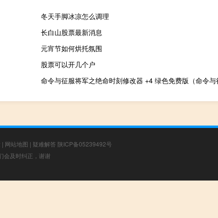
冬天手脚冰凉怎么调理
长白山股票最新消息
元宵节如何烘托氛围
股票可以开几个户
章
|
网站地图
|
疑难解答
陕ICP备05239492号
，我们会及时纠正，谢谢