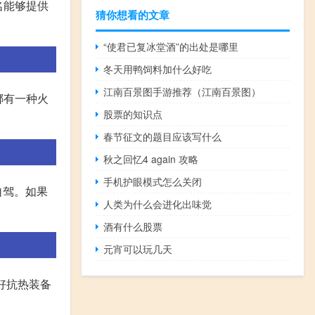
名能够提供
猜你想看的文章
“使君已复冰堂酒”的出处是哪里
冬天用鸭饲料加什么好吃
江南百景图手游推荐（江南百景图）
娜有一种火
股票的知识点
春节征文的题目应该写什么
秋之回忆4 again 攻略
手机护眼模式怎么关闭
自驾。如果
人类为什么会进化出味觉
酒有什么股票
元宵可以玩几天
备好抗热装备