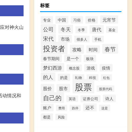
标签
元宵节
中国
专业
习俗
价格
以应对神火山
公司
冬天
唐代
冬季
基金
宋代
市场
很多人
手机
投资者
春节
攻略
时间
春节期间
是一个
板块
梦幻西游
游戏
疫情
概念股
的人
的是
礼物
科技
红包
股票
股价
股市
股票代码
活动情况和
自己的
诗人
证券公司
英语
还不
账户
这是
费用
跌停
都是
风险