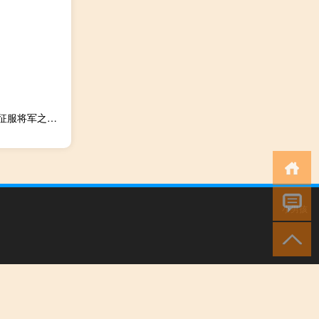
命令与征服将军之绝命时刻修改器 +4 绿色免费版（命令与征服将军之绝命时刻修改器 +4 绿色免费版功能简介）
小男孩