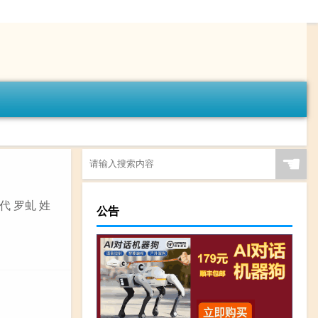
☚
代 罗虬 姓
公告