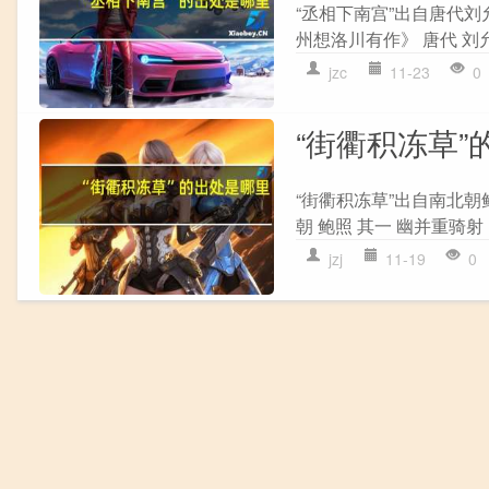
“丞相下南宫”出自唐代刘
州想洛川有作》 唐代 刘允
jzc
11-23
0
“街衢积冻草”
“街衢积冻草”出自南北朝
朝 鲍照 其一 幽并重骑射
jzj
11-19
0