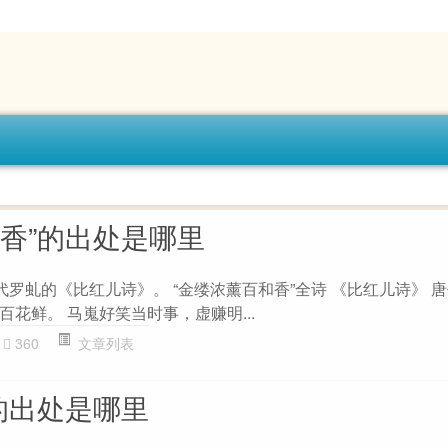
和香”的出处是哪里
代罗虬的《比红儿诗》。 “金缕浓薰百和香”全诗 《比红儿诗》 唐
花鲜。 马嵬好笑当时事，虚赚明...
360
文章列表
的出处是哪里