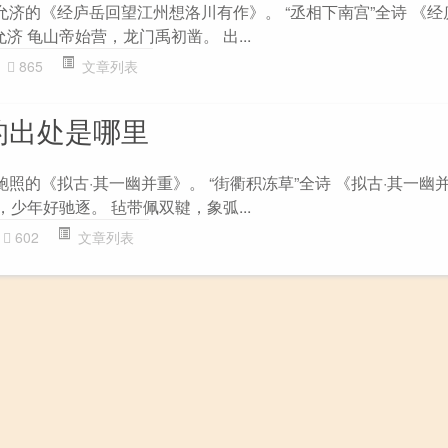
允济的《经庐岳回望江州想洛川有作》。 “丞相下南宫”全诗 《
济 龟山帝始营，龙门禹初凿。 出...
865
文章列表
的出处是哪里
鲍照的《拟古·其一幽并重》。 “街衢积冻草”全诗 《拟古·其一幽
，少年好驰逐。 毡带佩双鞬，象弧...
602
文章列表