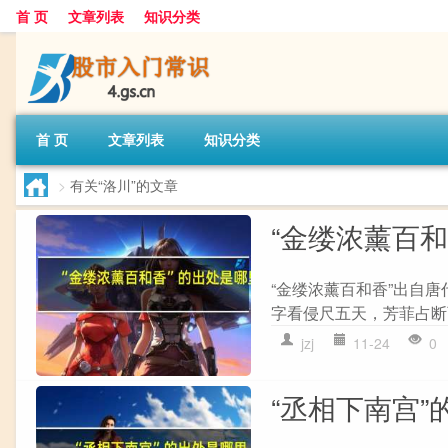
首 页
文章列表
知识分类
首 页
文章列表
知识分类
>
有关“洛川”的文章
“金缕浓薰百
“金缕浓薰百和香”出自唐
字看侵尺五天，芳菲占断百
jzj
11-24
0
“丞相下南宫”