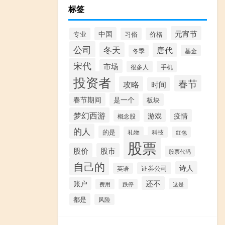
标签
元宵节
中国
专业
习俗
价格
公司
冬天
唐代
冬季
基金
宋代
市场
很多人
手机
投资者
春节
攻略
时间
春节期间
是一个
板块
梦幻西游
游戏
疫情
概念股
的人
的是
礼物
科技
红包
股票
股价
股市
股票代码
自己的
诗人
证券公司
英语
还不
账户
这是
费用
跌停
都是
风险