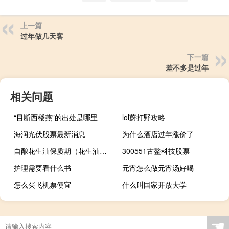
上一篇
过年做几天客
下一篇
差不多是过年
相关问题
“目断西楼燕”的出处是哪里
lol蔚打野攻略
海润光伏股票最新消息
为什么酒店过年涨价了
自酿花生油保质期（花生油保质期）
300551古鳌科技股票
护理需要看什么书
元宵怎么做元宵汤好喝
怎么买飞机票便宜
什么叫国家开放大学
☚