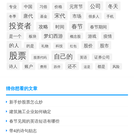
公司
冬天
元宵节
中国
专业
习俗
价格
宋代
唐代
市场
冬季
基金
很多人
手机
投资者
春节
攻略
时间
春节期间
梦幻西游
是一个
游戏
疫情
板块
概念股
的人
股价
股市
的是
礼物
科技
红包
股票
自己的
证券公司
股票代码
英语
还不
诗人
账户
都是
这是
风险
费用
跌停
猜你想看的文章
新手炒股票怎么炒
建筑施工企业如何确定
春节见闻的英语短语有哪些
带4的诗句励志