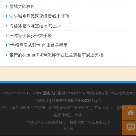
雪域大陆攻略
汕头城乡居民医保缴费截止时间
海信冰箱冷冻室结冰怎么办
一吨等于多少平方千米
“争得巨灵从野性”的出处是哪里
量产的Jaguar F-PACE终于在法兰克福车展上亮相
Copyright © 2012 - 2026
股市入门常识
Powered by
网站分类目录
|
精选推荐文章
|
网站地图
|
疑难解答
陕ICP备05239492号
声明：本站内容来自互联网，如信息有错误可发邮件到f_fb#foxmail.com说明，我们
会及时纠正，谢谢
本站仅为个人兴趣爱好，不接盈利性广告及商业合作
小男孩