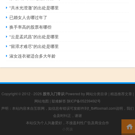
“共水光澄澈”的出处是哪里
已婚女人去哪过年了
换手率高的股票有哪些
“云是孟武昌”的出处是哪里
“留滞才难尽”的出处是哪里
淑女连衣裙适合多大年龄
Copyright © 2012 - 2026
股市入门常识
Powered by
网站分类目录
|
精选推荐文章
|
网站地图
|
疑难解答
陕ICP备05239492号
声明：本站内容来自互联网，如信息有错误可发邮件到f_fb#foxmail.com说明，我们
会及时纠正，谢谢
本站仅为个人兴趣爱好，不接盈利性广告及商业合作
小男孩