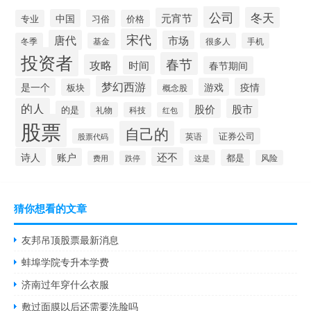
公司
冬天
元宵节
中国
专业
习俗
价格
宋代
唐代
市场
冬季
基金
很多人
手机
投资者
春节
攻略
时间
春节期间
梦幻西游
是一个
游戏
疫情
板块
概念股
的人
股价
股市
的是
礼物
科技
红包
股票
自己的
证券公司
股票代码
英语
还不
诗人
账户
都是
这是
风险
费用
跌停
猜你想看的文章
友邦吊顶股票最新消息
蚌埠学院专升本学费
济南过年穿什么衣服
敷过面膜以后还需要洗脸吗