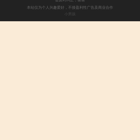
本站仅为个人兴趣爱好，不接盈利性广告及商业合作
小男孩