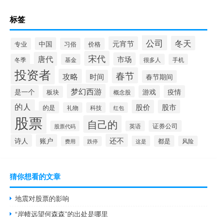
标签
公司
冬天
元宵节
中国
专业
习俗
价格
宋代
唐代
市场
冬季
基金
很多人
手机
投资者
春节
攻略
时间
春节期间
梦幻西游
是一个
游戏
疫情
板块
概念股
的人
股价
股市
的是
礼物
科技
红包
股票
自己的
证券公司
股票代码
英语
还不
诗人
账户
都是
这是
风险
费用
跌停
猜你想看的文章
地震对股票的影响
“岸帻远望何森森”的出处是哪里