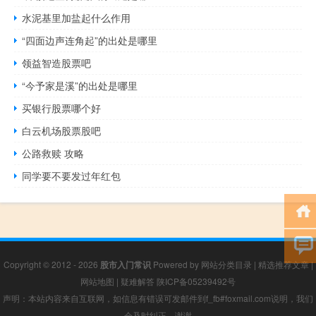
水泥基里加盐起什么作用
“四面边声连角起”的出处是哪里
领益智造股票吧
“今予家是溪”的出处是哪里
买银行股票哪个好
白云机场股票股吧
公路救赎 攻略
同学要不要发过年红包
Copyright © 2012 - 2026
股市入门常识
Powered by
网站分类目录
|
精选推荐文章
|
网站地图
|
疑难解答
陕ICP备05239492号
声明：本站内容来自互联网，如信息有错误可发邮件到f_fb#foxmail.com说明，我们
会及时纠正，谢谢