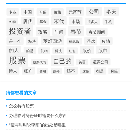
公司
冬天
元宵节
中国
专业
习俗
价格
宋代
唐代
市场
冬季
基金
很多人
手机
投资者
春节
攻略
时间
春节期间
梦幻西游
是一个
游戏
疫情
板块
概念股
的人
股价
股市
的是
礼物
科技
红包
股票
自己的
证券公司
股票代码
英语
还不
诗人
账户
都是
这是
风险
费用
跌停
猜你想看的文章
怎么持有股票
办理临时身份证时需要什么东西
“便与时时说李阳”的出处是哪里