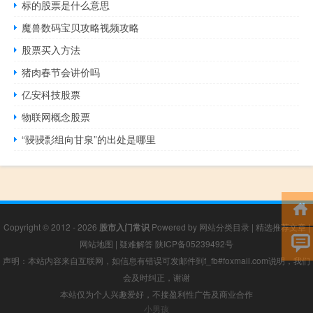
标的股票是什么意思
魔兽数码宝贝攻略视频攻略
股票买入方法
猪肉春节会讲价吗
亿安科技股票
物联网概念股票
“骎骎彯组向甘泉”的出处是哪里
Copyright © 2012 - 2026
股市入门常识
Powered by
网站分类目录
|
精选推荐文章
|
网站地图
|
疑难解答
陕ICP备05239492号
声明：本站内容来自互联网，如信息有错误可发邮件到f_fb#foxmail.com说明，我们
会及时纠正，谢谢
本站仅为个人兴趣爱好，不接盈利性广告及商业合作
小男孩