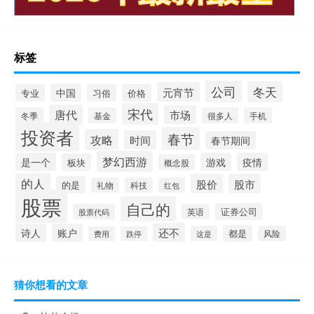
标签
公司
冬天
元宵节
中国
专业
习俗
价格
宋代
唐代
市场
冬季
基金
很多人
手机
投资者
春节
攻略
时间
春节期间
梦幻西游
是一个
游戏
疫情
板块
概念股
的人
股价
股市
的是
礼物
科技
红包
股票
自己的
证券公司
股票代码
英语
还不
诗人
账户
都是
这是
风险
费用
跌停
猜你想看的文章