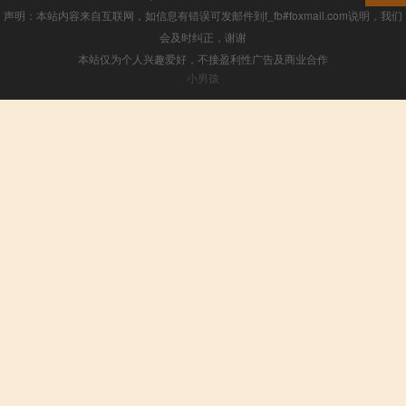
声明：本站内容来自互联网，如信息有错误可发邮件到f_fb#foxmail.com说明，我们
会及时纠正，谢谢
本站仅为个人兴趣爱好，不接盈利性广告及商业合作
小男孩