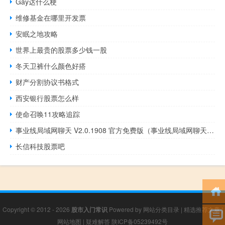
Gay达什么梗
维修基金在哪里开发票
安眠之地攻略
世界上最贵的股票多少钱一股
冬天卫裤什么颜色好搭
财产分割协议书格式
西安银行股票怎么样
使命召唤11攻略追踪
事业线局域网聊天 V2.0.1908 官方免费版（事业线局域网聊天 V2.0.1908 官方免费版功能简介）
长信科技股票吧
Copyright © 2012 - 2026
股市入门常识
Powered by
网站分类目录
|
精选推荐文章
|
网站地图
|
疑难解答
陕ICP备05239492号