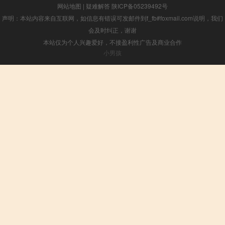
网站地图
|
疑难解答
陕ICP备05239492号
声明：本站内容来自互联网，如信息有错误可发邮件到f_fb#foxmail.com说明，我们
会及时纠正，谢谢
本站仅为个人兴趣爱好，不接盈利性广告及商业合作
小男孩