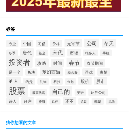
标签
公司
冬天
元宵节
中国
专业
习俗
价格
宋代
唐代
市场
冬季
基金
很多人
手机
投资者
春节
攻略
时间
春节期间
梦幻西游
是一个
游戏
疫情
板块
概念股
的人
股价
股市
的是
礼物
科技
红包
股票
自己的
证券公司
股票代码
英语
还不
诗人
账户
都是
这是
风险
费用
跌停
猜你想看的文章