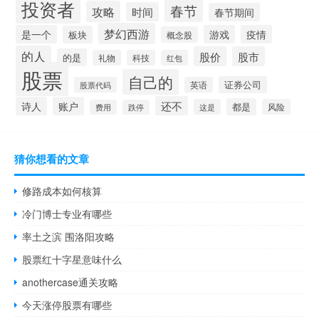
投资者
春节
攻略
时间
春节期间
梦幻西游
是一个
游戏
疫情
板块
概念股
的人
股价
股市
的是
礼物
科技
红包
股票
自己的
证券公司
股票代码
英语
还不
诗人
账户
都是
这是
风险
费用
跌停
猜你想看的文章
修路成本如何核算
冷门博士专业有哪些
率土之滨 围洛阳攻略
股票红十字星意味什么
anothercase通关攻略
今天涨停股票有哪些