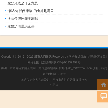
股票见底是什么意思
“解衣许我闲摩腹”的出处是哪里
股票停牌还能卖出吗
股票沪港通怎么买
Copyright © 2012 - 2026
股市入门常识
Powered by
网站分类目录
|
精选推荐文章
|
网站地图
|
疑难解答
陕ICP备05239492号
声明：本站内容来自互联网，如信息有错误可发邮件到f_fb#foxmail.com说明，我们
会及时纠正，谢谢
本站仅为个人兴趣爱好，不接盈利性广告及商业合作
小男孩