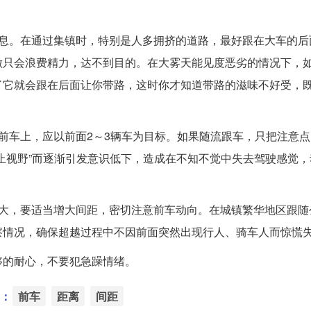
休息。在通过集镇时，特别是人多拥挤的道路，最好跟在大车的后
做只会浪费精力，达不到目的。在大雾天能见度恶劣的情况下，
了它就会跟在后面让你带路，这时你才知道带路的滋味不好受，
前车上，应以前面2～3辆车为目标。如果随流跟车，只把注意
止视野”而逐渐引发意识低下，造成在不知不觉中失去驾驶感觉，
响大，要适当增大间距，密切注意前车动向。在城镇繁华地区跟随
察情况，确保超越过程中不因前面突然出现行人、骑车人而惊慌
够的耐心，不要犯急躁情绪。
：
前车
距离
间距