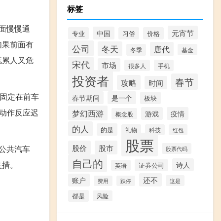
标签
面慢慢通
元宵节
中国
专业
习俗
价格
如果前面有
公司
冬天
唐代
冬季
基金
既累人又危
宋代
市场
很多人
手机
投资者
春节
攻略
时间
点固定在前车
春节期间
是一个
板块
动作反应迟
梦幻西游
游戏
疫情
概念股
的人
的是
礼物
科技
红包
股票
股价
股市
公共汽车
股票代码
自己的
失措。
诗人
证券公司
英语
还不
账户
这是
费用
跌停
都是
风险