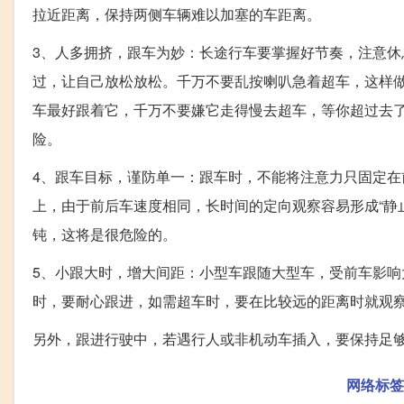
拉近距离，保持两侧车辆难以加塞的车距离。
3、人多拥挤，跟车为妙：长途行车要掌握好节奏，注意
过，让自己放松放松。千万不要乱按喇叭急着超车，这样
车最好跟着它，千万不要嫌它走得慢去超车，等你超过去
险。
4、跟车目标，谨防单一：跟车时，不能将注意力只固定在
上，由于前后车速度相同，长时间的定向观察容易形成“静
钝，这将是很危险的。
5、小跟大时，增大间距：小型车跟随大型车，受前车影
时，要耐心跟进，如需超车时，要在比较远的距离时就观
另外，跟进行驶中，若遇行人或非机动车插入，要保持足
网络标签