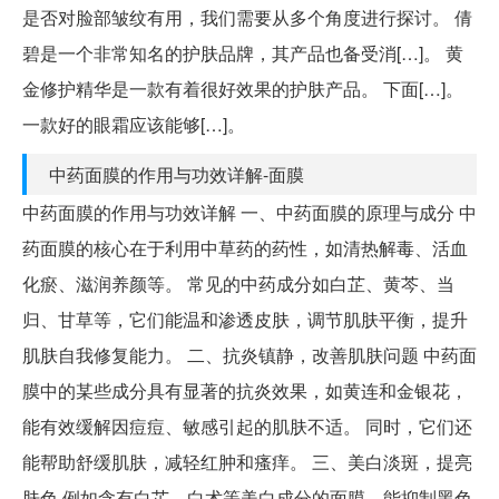
是否对脸部皱纹有用，我们需要从多个角度进行探讨。 倩
碧是一个非常知名的护肤品牌，其产品也备受消[…]。 黄
金修护精华是一款有着很好效果的护肤产品。 下面[…]。
一款好的眼霜应该能够[…]。
中药面膜的作用与功效详解-面膜
中药面膜的作用与功效详解 一、中药面膜的原理与成分 中
药面膜的核心在于利用中草药的药性，如清热解毒、活血
化瘀、滋润养颜等。 常见的中药成分如白芷、黄芩、当
归、甘草等，它们能温和渗透皮肤，调节肌肤平衡，提升
肌肤自我修复能力。 二、抗炎镇静，改善肌肤问题 中药面
膜中的某些成分具有显著的抗炎效果，如黄连和金银花，
能有效缓解因痘痘、敏感引起的肌肤不适。 同时，它们还
能帮助舒缓肌肤，减轻红肿和瘙痒。 三、美白淡斑，提亮
肤色 例如含有白芷、白术等美白成分的面膜，能抑制黑色