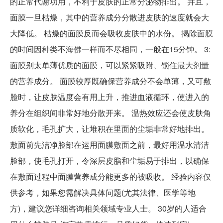
的正常代谢功用，不利于皮肤的正常分泌物排出。 并且，
面膜一旦枯燥，其中的营养成分分散进皮肤的速度就会大
大降低。 枯燥的面膜反而会吸收皮肤中的水份。 揭除面膜
的时间因种类不海佛一样而不尽相同，一般在15分钟。 3:
面膜别太单薄优质的面膜，可以紧紧吸附、锁住最大剂量
的营养成分。 面膜较厚既确保营养成分不会单薄，又可敷
脸时，让皮肤温度会有用上升，推进血液循环，使进入的
养分在组织间非常好地分散开来。 温热效应还会使皮肤角
质软化，毛孔扩大，让堆积在里面的尘垢非常好地排出。
敷面前先洁净脸部在运用面膜敷面之前，最好用温水清洁
脸部，使毛孔打开，令深层皮脂和尘垢易于排出，以确保
在敷面过程中面膜营养成分能更多的被吸收。 经验内容仅
供参考，如果您需解决具体问题(尤其法律、医学等地
方)，建议您详细咨询相关领域专业人士。 30岁的人适合