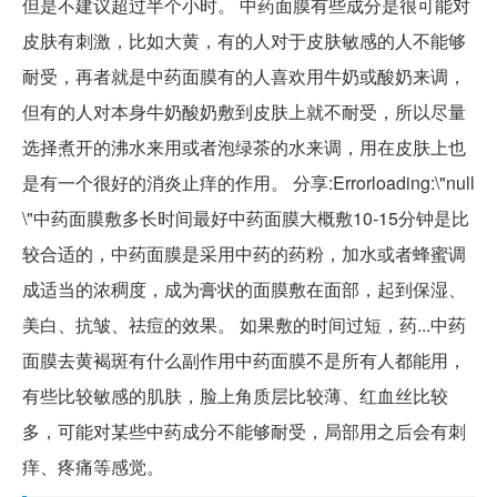
但是不建议超过半个小时。 中药面膜有些成分是很可能对
皮肤有刺激，比如大黄，有的人对于皮肤敏感的人不能够
耐受，再者就是中药面膜有的人喜欢用牛奶或酸奶来调，
但有的人对本身牛奶酸奶敷到皮肤上就不耐受，所以尽量
选择煮开的沸水来用或者泡绿茶的水来调，用在皮肤上也
是有一个很好的消炎止痒的作用。 分享:Errorloading:\"null
\"中药面膜敷多长时间最好中药面膜大概敷10-15分钟是比
较合适的，中药面膜是采用中药的药粉，加水或者蜂蜜调
成适当的浓稠度，成为膏状的面膜敷在面部，起到保湿、
美白、抗皱、祛痘的效果。 如果敷的时间过短，药...中药
面膜去黄褐斑有什么副作用中药面膜不是所有人都能用，
有些比较敏感的肌肤，脸上角质层比较薄、红血丝比较
多，可能对某些中药成分不能够耐受，局部用之后会有刺
痒、疼痛等感觉。