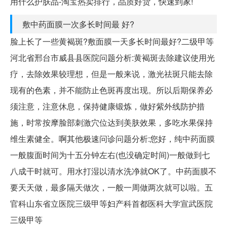
用什么护肤品-淘宝热卖排行，品质好货，快速到家!
敷中药面膜一次多长时间最 好?
脸上长了一些黄褐斑?敷面膜一天多长时间最好?二级甲等
河北省邢台市威县县医院问题分析:黄褐斑去除建议使用光
疗，去除效果较理想，但是一般来说，激光祛斑只能去除
现有的色素，并不能防止色斑再度出现。所以后期保养必
须注意，注意休息，保持健康锻炼，做好紫外线防护措
施，时常按摩脸部刺激穴位达到美肤效果，多吃水果保持
维生素健全。啊其他极速问诊问题分析:您好，纯中药面膜
一般腹面时间为十五分钟左右(也没确定时间)一般做到七
八成干时就可。用水打湿以清水洗净就OK了。中药面膜不
要天天做，最多隔天做次，一般一周做两次就可以啦。五
官科山东省立医院三级甲等妇产科首都医科大学宣武医院
三级甲等