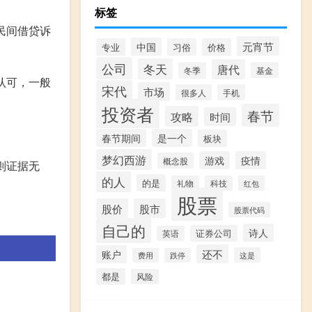
标签
民间借贷诉
元宵节
中国
专业
习俗
价格
公司
冬天
唐代
冬季
基金
认可，一般
宋代
市场
很多人
手机
投资者
春节
攻略
时间
春节期间
是一个
板块
梦幻西游
游戏
疫情
概念股
则证据无
的人
的是
礼物
科技
红包
股票
股价
股市
股票代码
自己的
诗人
证券公司
英语
还不
账户
这是
费用
跌停
都是
风险