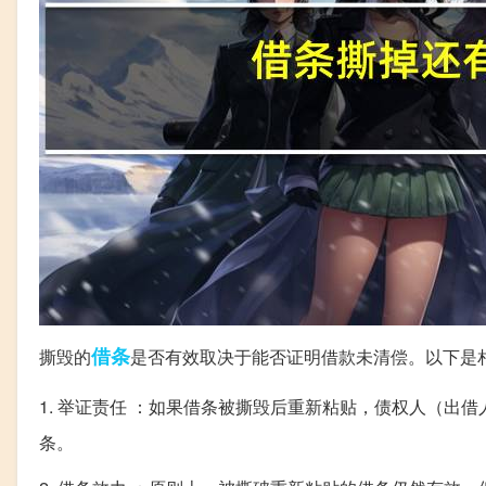
借条
撕毁的
是否有效取决于能否证明借款未清偿。以下是
1. 举证责任 ：如果借条被撕毁后重新粘贴，债权人（出
条。