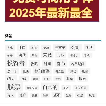
标签
公司
冬天
元宵节
中国
专业
习俗
价格
宋代
唐代
市场
冬季
基金
很多人
手机
投资者
春节
攻略
时间
春节期间
梦幻西游
是一个
游戏
疫情
板块
概念股
的人
股价
股市
的是
礼物
科技
红包
股票
自己的
证券公司
股票代码
英语
还不
诗人
账户
都是
这是
风险
费用
跌停