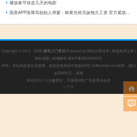
播放春节休息几天的电影
国美APP现辱骂创始人弹窗：称黄光裕兄妹拖欠工资 官方紧急取消抽奖板块
Copyright © 2012 - 2026
股市入门常识
Powered by
网站分类目录
|
精选推荐文章
|
网站地图
|
疑难解答
陕ICP备05239492号
声明：本站内容来自互联网，如信息有错误可发邮件到f_fb#foxmail.com说明，我们
会及时纠正，谢谢
本站仅为个人兴趣爱好，不接盈利性广告及商业合作
小男孩