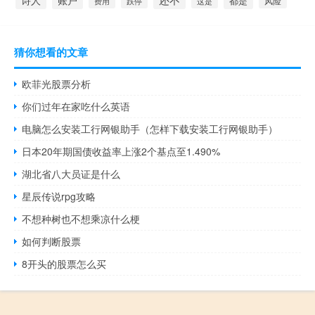
诗人
账户
都是
这是
风险
费用
跌停
猜你想看的文章
欧菲光股票分析
你们过年在家吃什么英语
电脑怎么安装工行网银助手（怎样下载安装工行网银助手）
日本20年期国债收益率上涨2个基点至1.490%
湖北省八大员证是什么
星辰传说rpg攻略
不想种树也不想乘凉什么梗
如何判断股票
8开头的股票怎么买