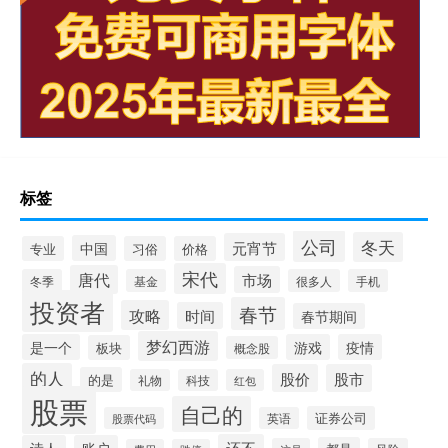
标签
公司
冬天
元宵节
中国
专业
习俗
价格
宋代
唐代
市场
冬季
基金
很多人
手机
投资者
春节
攻略
时间
春节期间
梦幻西游
是一个
游戏
疫情
板块
概念股
的人
股价
股市
的是
礼物
科技
红包
股票
自己的
证券公司
股票代码
英语
还不