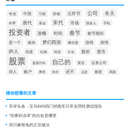
公司
冬天
元宵节
中国
专业
习俗
价格
宋代
唐代
市场
冬季
基金
很多人
手机
投资者
春节
攻略
时间
春节期间
梦幻西游
是一个
游戏
疫情
板块
概念股
的人
股价
股市
的是
礼物
科技
红包
股票
自己的
证券公司
股票代码
英语
还不
诗人
账户
都是
这是
风险
费用
跌停
猜你想看的文章
车评头条：宝马840i四门轿跑车日常实用性测试报告
“街衢积冻草”的出处是哪里
四川麻辣兔的正宗做法