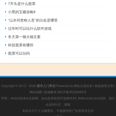
7开头是什么股票
小黑的宝藏攻略8
“山水何曾称人意”的出处是哪里
过年时可以玩什么软件游戏
冬天第一顿火锅文案
科技股票有哪些
股票可以玩吗
Copyright © 2012 - 2026
股市入门常识
Powered by
网站分类目录
|
精选推荐文章
|
网站地图
|
疑难解答
陕ICP备05239492号
声明：本站内容来自互联网，如信息有错误可发邮件到f_fb#foxmail.com说明，我们
会及时纠正，谢谢
本站仅为个人兴趣爱好，不接盈利性广告及商业合作
小男孩