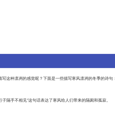
描写这种凛冽的感觉呢？下面是一些描写寒风凛冽的冬季的诗句
行子隔手不相见”这句话表达了寒风给人们带来的隔阂和孤寂。