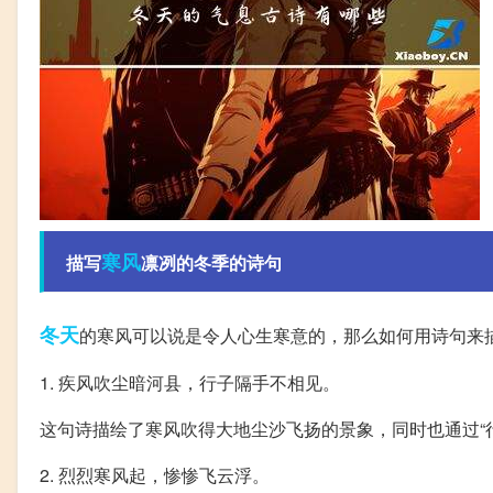
寒风
描写
凛冽的冬季的诗句
冬天
的寒风可以说是令人心生寒意的，那么如何用诗句来
1. 疾风吹尘暗河县，行子隔手不相见。
这句诗描绘了寒风吹得大地尘沙飞扬的景象，同时也通过“
2. 烈烈寒风起，惨惨飞云浮。