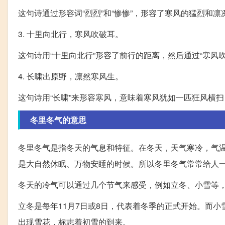
这句诗通过形容词“烈烈”和“惨惨”，形容了寒风的猛烈和
3. 十里向北行，寒风吹破耳。
这句诗用“十里向北行”形容了前行的距离，然后通过“寒风
4. 长啸出原野，凛然寒风生。
这句诗用“长啸”来形容寒风，意味着寒风犹如一匹狂风横扫
冬里冬气的意思
冬里冬气是指冬天的气息和特征。在冬天，天气寒冷，气
是大自然休眠、万物安睡的时候。所以冬里冬气常常给人
冬天的冷气可以通过几个节气来感受，例如立冬、小雪等
立冬是每年11月7日或8日，代表着冬季的正式开始。而小
出现雪花，标志着初雪的到来。