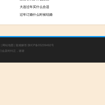
大连过年买什么合适
过年订婚什么时候结婚
章
|
网站地图
|
疑难解答
陕ICP备05239492号
，我们会及时纠正，谢谢