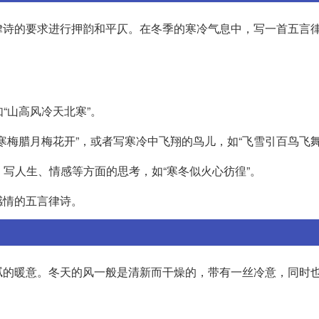
律诗的要求进行押韵和平仄。在冬季的寒冷气息中，写一首五言
“山高风冷天北寒”。
“寒梅腊月梅花开”，或者写寒冷中飞翔的鸟儿，如“飞雪引百鸟飞舞
，写人生、情感等方面的思考，如“寒冬似火心彷徨”。
感情的五言律诗。
腻的暖意。冬天的风一般是清新而干燥的，带有一丝冷意，同时