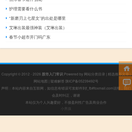
护理需要看什么书
“新磨刃上七星文”的出处是哪里
艾琳出装最强神装（艾琳出装）
春节小超市开门吗广东
Copyright © 2012 - 2026
股市入门常识
Powered by
网站分类目录
|
精选推荐文章
|
网站地图
|
疑难解答
陕ICP备05239492号
声明：本站内容来自互联网，如信息有错误可发邮件到f_fb#foxmail.com说明，我们
会及时纠正，谢谢
本站仅为个人兴趣爱好，不接盈利性广告及商业合作
小男孩