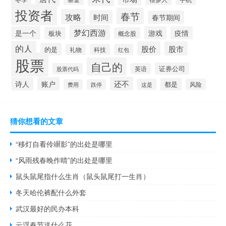
投资者
春节
攻略
时间
春节期间
梦幻西游
是一个
游戏
疫情
板块
概念股
的人
股价
股市
的是
礼物
科技
红包
股票
自己的
证券公司
股票代码
英语
还不
诗人
账户
都是
这是
风险
费用
跌停
猜你想看的文章
“移灯自看伶竮影”的出处是哪里
“风雨残春晚作晴”的出处是哪里
鼠头鼠尾指什么生肖（鼠头鼠尾打一生肖）
冬天哈伦裤配什么外套
武汉最好的民办本科
云浮春节送什么花