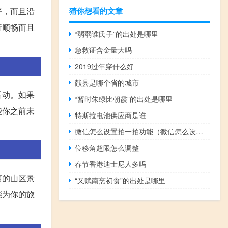
好，而且沿
猜你想看的文章
行顺畅而且
“弱弱谁氏子”的出处是哪里
急救证含金量大吗
2019过年穿什么好
献县是哪个省的城市
活动。如果
“暂时朱绿比朝霞”的出处是哪里
些你之前未
特斯拉电池供应商是谁
微信怎么设置拍一拍功能（微信怎么设置拍一拍）
位移角超限怎么调整
春节香港迪士尼人多吗
丽的山区景
“又赋南烹初食”的出处是哪里
能为你的旅