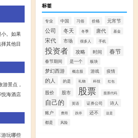
标签
元宵节
中国
专业
习俗
价格
公司
冬天
唐代
冬季
基金
很小。如果
宋代
市场
很多人
手机
选择其他目
投资者
春节
攻略
时间
春节期间
是一个
板块
梦幻西游
游戏
疫情
概念股
的人
的是
礼物
科技
红包
旅游景点，
股票
股价
股市
股票代码
择悦海酒店
自己的
诗人
证券公司
英语
还不
账户
这是
费用
跌停
都是
风险
算游玩哪些