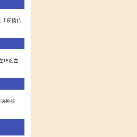
防止疫情传
15度左
天两检核