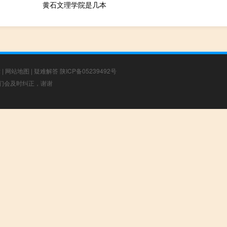
黄石文理学院是几本
章
|
网站地图
|
疑难解答
陕ICP备05239492号
，我们会及时纠正，谢谢