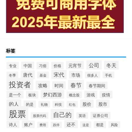
标签
公司
冬天
元宵节
中国
专业
习俗
价格
宋代
唐代
市场
冬季
基金
很多人
手机
投资者
春节
攻略
时间
春节期间
梦幻西游
是一个
游戏
疫情
板块
概念股
的人
股价
股市
的是
礼物
科技
红包
股票
自己的
证券公司
股票代码
英语
还不
诗人
账户
都是
这是
风险
费用
跌停