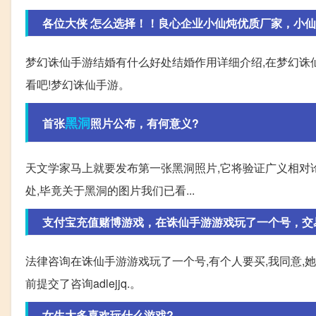
各位大侠 怎么选择！！良心企业小仙炖优质厂家，小仙炖
梦幻诛仙手游结婚有什么好处结婚作用详细介绍,在梦幻诛
看吧!梦幻诛仙手游。
黑洞
首张
照片公布，有何意义?
天文学家马上就要发布第一张黑洞照片,它将验证广义相对
处,毕竟关于黑洞的图片我们已看...
支付宝充值赌博游戏，在诛仙手游游戏玩了一个号，交易成
法律咨询在诛仙手游游戏玩了一个号,有个人要买,我同意,她给我发来
前提交了咨询adlejjq.。
女生大多喜欢玩什么游戏?