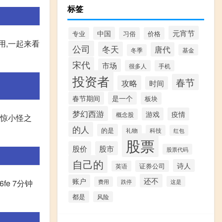
标签
元宵节
中国
专业
习俗
价格
用,一起来看
公司
冬天
唐代
冬季
基金
宋代
市场
很多人
手机
投资者
春节
攻略
时间
春节期间
是一个
板块
梦幻西游
游戏
疫情
概念股
大惊小怪之
的人
的是
礼物
科技
红包
股票
股价
股市
股票代码
自己的
诗人
证券公司
英语
还不
账户
fe 7分钟
这是
费用
跌停
都是
风险