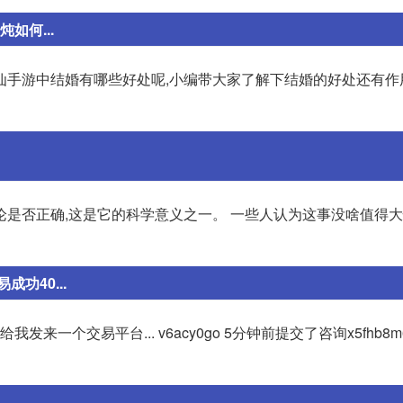
如何...
仙手游中结婚有哪些好处呢,小编带大家了解下结婚的好处还有作
论是否正确,这是它的科学意义之一。 一些人认为这事没啥值得
功40...
一个交易平台... v6acy0go 5分钟前提交了咨询x5fhb8m6