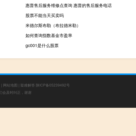
惠普售后服务维修点查询 惠普的售后服务电话
股票不能当天买卖吗
米德尔斯布勒（布拉德米勒）
如何查询指数基金市盈率
gc001是什么股票
章
|
网站地图
|
疑难解答
陕ICP备05239492号
，我们会及时纠正，谢谢