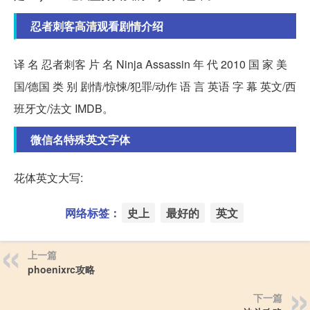
忍者刺客高清观看剧情介绍
译 名 忍者刺客 片 名 Ninja Assassin 年 代 2010 国 家 美
国/德国 类 别 剧情/惊悚/犯罪/动作 语 言 英语 字 幕 英文/西
班牙文/法文 IMDB。
微信名特殊英文字体
花体英文大写:
网络标签：
史上
最好的
英文
上一篇
phoenixrc攻略
下一篇