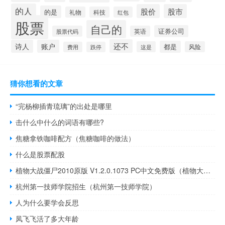
的人
股价
股市
的是
礼物
科技
红包
股票
自己的
证券公司
股票代码
英语
还不
诗人
账户
都是
这是
风险
费用
跌停
猜你想看的文章
“完杨柳插青琉璃”的出处是哪里
击什么中什么的词语有哪些?
焦糖拿铁咖啡配方（焦糖咖啡的做法）
什么是股票配股
植物大战僵尸2010原版 V1.2.0.1073 PC中文免费版（植物大战僵尸2010原版 V1.2.0.1073 PC中文免费版功能简介）
杭州第一技师学院招生（杭州第一技师学院）
人为什么要学会反思
凤飞飞活了多大年龄