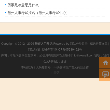
股票是啥意思是什么
德州人事考试报名（德州人事考试中心）
Copyright © 2012 - 2026
股市入门常识
Powered by
网站分类目录
|
精选推荐文章
|
网站地图
|
疑难解答
陕ICP备05239492号
声明：本站内容来自互联网，如信息有错误可发邮件到f_fb#foxmail.com说明，我们
会及时纠正，谢谢
本站仅为个人兴趣爱好，不接盈利性广告及商业合作
小男孩