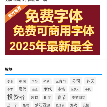
标签
公司
冬天
元宵节
中国
专业
习俗
价格
宋代
唐代
市场
冬季
基金
很多人
手机
投资者
春节
攻略
时间
春节期间
梦幻西游
是一个
游戏
疫情
板块
概念股