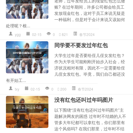
老师，过年发给员工的现金红包怎么做
账? 在过年期间，许多公司都会给员工
发放现金红包，这对于员工来说无疑是
一种福利，但是对于会计来说又该如何
处理呢？根...
ygg
02-15
0
821
春节2024
同学要不要发过年红包
大学生过年是否要给侄儿侄女发红包？
作为大学生可能刚刚开始步入社会，经
济状况相对有限，因此不一定需要给侄
儿侄女发红包。毕竟，我们自己都还没
有开始工...
txy
02-15
0
200
春节2024
没有红包还叫过年吗图片
以下围绕“没有红包还叫过年吗图片”主
题解决网友的困惑 过年时不结婚的人不
管多大年纪都可以拿红包，你们那里有
这个风俗吗? 在我们那里，过年时不结