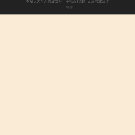
本站仅为个人兴趣爱好，不接盈利性广告及商业合作
小男孩