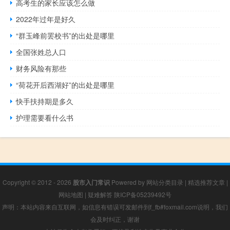
高考生的家长应该怎么做
2022年过年是好久
“群玉峰前罢校书”的出处是哪里
全国张姓总人口
财务风险有那些
“荷花开后西湖好”的出处是哪里
快手扶持期是多久
护理需要看什么书
Copyright © 2012 - 2026
股市入门常识
Powered by
网站分类目录
|
精选推荐文章
|
网站地图
|
疑难解答
陕ICP备05239492号
声明：本站内容来自互联网，如信息有错误可发邮件到f_fb#foxmail.com说明，我们
会及时纠正，谢谢