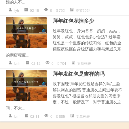
婚的人不...
lyh
02-15
0
752
春节2024
拜年红包花掉多少
过年发红包，身为爷爷，奶奶，姑姑，
舅舅，叔叔，红包包多少合适? 过年发
红包是一个重要的传统习俗，红包的金
额应该根据自身经济能力和与亲戚关系
的亲密程度...
bnh
02-12
0
704
文章列表
拜年发红包是吉祥的吗
以下围绕“拜年发红包是吉祥的吗”主题
解决网友的困惑 普通朋友之间过年要不
要发红包? 根据当地和朋友圈的习惯来
定，不过一般情况下，对于普通朋友之
间，不太...
bnf
02-11
0
885
文章列表