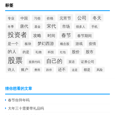
标签
公司
冬天
元宵节
中国
专业
习俗
价格
宋代
唐代
市场
冬季
基金
很多人
手机
投资者
春节
攻略
时间
春节期间
梦幻西游
是一个
游戏
疫情
板块
概念股
的人
股价
股市
的是
礼物
科技
红包
股票
自己的
证券公司
股票代码
英语
还不
诗人
账户
都是
这是
风险
费用
跌停
猜你想看的文章
春节你拜年吗
大年三十需要带礼品吗