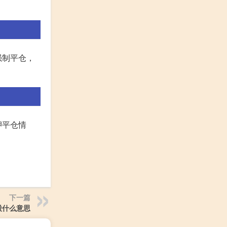
强制平仓，
押平仓情
下一篇
股什么意思