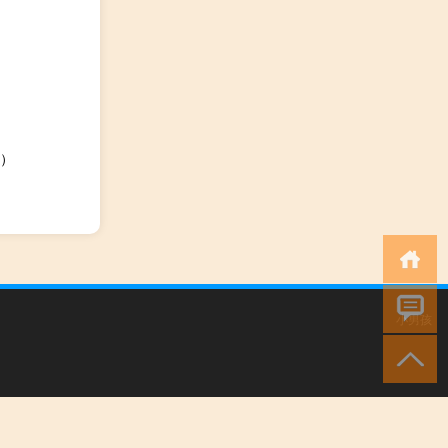
）
小男孩