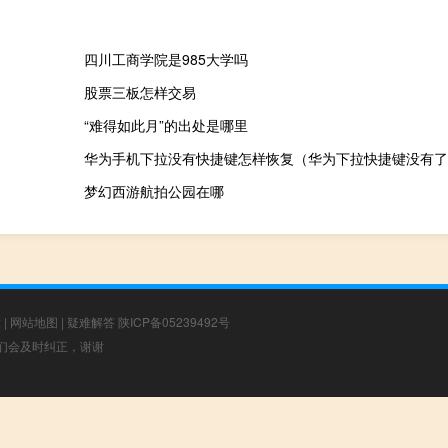
四川工商学院是985大学吗
股票三板怎样交易
“难得如此月”的出处是哪里
华为手机下拉没有快捷键怎样恢复（华为下拉快捷键没有了
梦幻西游航拍公园在哪
章
|
网站地图
|
疑难解答
陕ICP备05239492号
，我们会及时纠正，谢谢