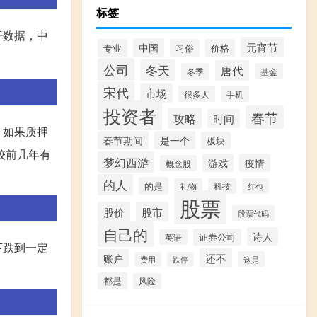
标签
开数据，中
元宵节
中国
专业
习俗
价格
公司
冬天
唐代
冬季
基金
宋代
市场
很多人
手机
投资者
春节
攻略
时间
。如果质押
春节期间
是一个
板块
较前几年有
梦幻西游
游戏
疫情
概念股
的人
的是
礼物
科技
红包
股票
股价
股市
股票代码
自己的
诗人
证券公司
英语
下跌到一定
还不
账户
这是
费用
跌停
都是
风险