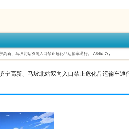
速济宁高新、马坡北站双向入口禁止危化品运输车通行。 A64idDYy ​​​
8济微高速济宁高新、马坡北站双向入口禁止危化品运输车通