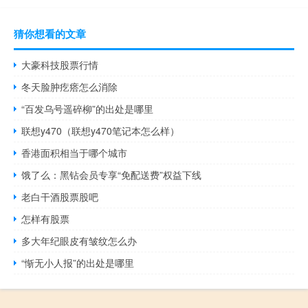
猜你想看的文章
大豪科技股票行情
冬天脸肿疙瘩怎么消除
“百发乌号遥碎柳”的出处是哪里
联想y470（联想y470笔记本怎么样）
香港面积相当于哪个城市
饿了么：黑钻会员专享“免配送费”权益下线
老白干酒股票股吧
怎样有股票
多大年纪眼皮有皱纹怎么办
“惭无小人报”的出处是哪里