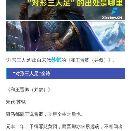
苏轼
“对形三人足”出自宋代
的《和王晋卿（并叙）》。
“对形三人足”全诗
《和王晋卿（并叙）》
宋代 苏轼
驸马都尉王诜晋卿，功臣全彬之后也。
元丰二年，予得罪贬黄冈，而晋卿亦坐累远谪，不相闻者