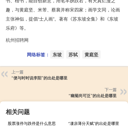
书、楷书，能自创新意，用笔丰腴跌宕，有天真烂漫之
趣，与黄庭坚、米芾、蔡襄并称宋四家；画学文同，论画
主张神似，提倡“士人画”。著有《苏东坡全集》和《东坡
乐府》等。
杭州招聘网
网络标签：
东坡
苏轼
黄庭坚
上一篇
“便与时时说李阳”的出处是哪里
下一篇
“幽菊尚可泛”的出处是哪里
相关问题
股票涨停与跌停是什么意思
“凄凉薄分天赋”的出处是哪里