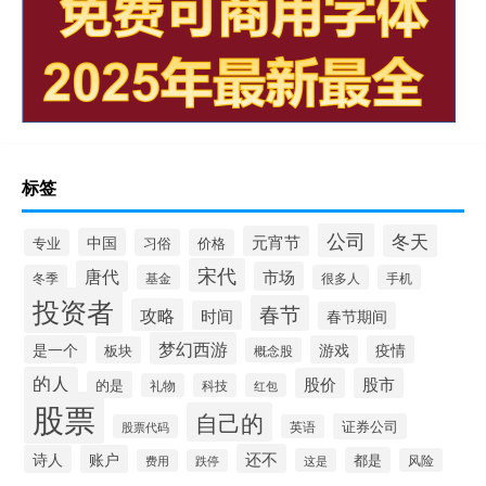
标签
公司
冬天
元宵节
中国
专业
习俗
价格
宋代
唐代
市场
冬季
基金
很多人
手机
投资者
春节
攻略
时间
春节期间
梦幻西游
是一个
游戏
疫情
板块
概念股
的人
股价
股市
的是
礼物
科技
红包
股票
自己的
证券公司
股票代码
英语
还不
诗人
账户
都是
这是
风险
费用
跌停