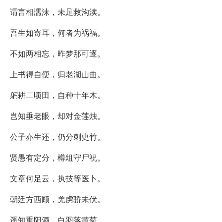
谓言相濡沫，未足救沟渎。
吾生如寄耳，何者为祸福。
不如两相忘，昨梦那可逐。
上书得自便，归老湖山曲。
躬耕二顷田，自种十年木。
岂知垂老眼，却对金莲烛。
公子亦生还，仍分刺史竹。
贤愚有定分，樽俎守尸祝。
文章何足云，执技等医卜。
朝廷方西顾，羌虏骄未伏。
遥知重阳酒，白羽落黄菊。