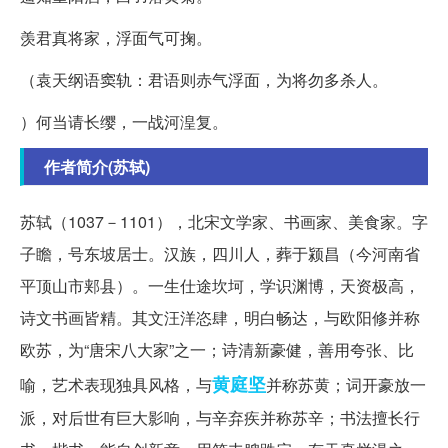
羡君真将家，浮面气可掬。
（袁天纲语窦轨：君语则赤气浮面，为将勿多杀人。
）何当请长缨，一战河湟复。
作者简介(苏轼)
苏轼（1037－1101），北宋文学家、书画家、美食家。字
子瞻，号东坡居士。汉族，四川人，葬于颍昌（今河南省
平顶山市郏县）。一生仕途坎坷，学识渊博，天资极高，
诗文书画皆精。其文汪洋恣肆，明白畅达，与欧阳修并称
欧苏，为“唐宋八大家”之一；诗清新豪健，善用夸张、比
黄庭坚
喻，艺术表现独具风格，与
并称苏黄；词开豪放一
派，对后世有巨大影响，与辛弃疾并称苏辛；书法擅长行