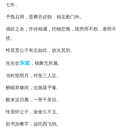
七年。
予既召用，晋卿亦还朝，相见殿门外。
感叹之余，作诗相属，托物悲慨，阨穷而不怨，泰而不
骄。
怜其贵公子有志如此，故次其韵。
东坡
先生饮
，独舞无所属。
当时挹明月，对形三人足。
醉眠草棘间，虫虺莫予毒。
醒来送归雁，一寄千里目。
怅焉怀公子，旅食久不玉。
欲书加餐字，远托西飞鹄。