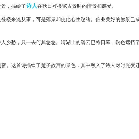
诗人
背景，描绘了
在秋日登楼览古景时的情景和感受。
人登楼来览从事，可是落景却使他心生愁绪。伯业美好的愿景已
诗人乡愁，只一去何其悠悠。晴湖上的碧云已将日暮，暝色遮挡
稠密。这首诗描绘了楚子故宫的景色，其中融入了诗人对时光变