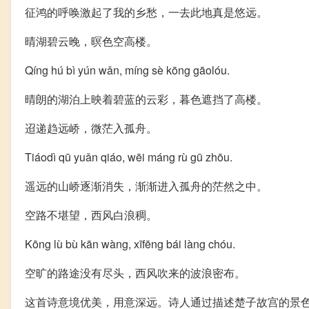
征鸿的呼唤激起了我的乡愁，一去此地真是悠远。
晴湖碧云晚，暝色空高楼。
Qíng hú bì yún wǎn, míng sè kōng gāolóu.
晴朗的湖泊上映着碧蓝的云彩，暮色遮挡了高楼。
迢递趋远峤，微茫入孤舟。
Tiáodì qū yuǎn qiáo, wēi máng rù gū zhōu.
遥远的山峤逐渐消失，渐渐进入孤舟的茫然之中。
空路不堪望，西风白浪稠。
Kōng lù bù kān wàng, xīfēng bái làng chóu.
空旷的路途没有尽头，西风吹来的波浪密布。
这首诗意境优美，用意深远。诗人通过描述楚子故宫的景