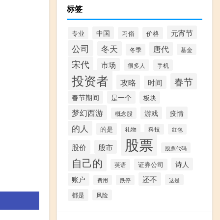
标签
元宵节
中国
专业
习俗
价格
公司
冬天
唐代
冬季
基金
宋代
市场
很多人
手机
投资者
春节
攻略
时间
春节期间
是一个
板块
梦幻西游
游戏
疫情
概念股
的人
的是
礼物
科技
红包
股票
股价
股市
股票代码
自己的
诗人
证券公司
英语
还不
账户
这是
费用
跌停
都是
风险