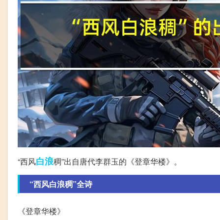
白浪
“西风
稠”出自唐代李群玉的《登章华楼》。
“西风白浪稠”全诗
《登章华楼》