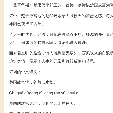
《登章华楼》是唐代李群玉的一首诗。该诗以楚国故宫为
诗中，楚子故宫地的苍然云水给人以秋天的萧瑟之感。诗
雄图已变成了古丘。
诗人一时沈吟问鼎语，只见东波流淌不息。征鸿的呼引着
人行于迢递而又趋向远峤，微茫地进入孤舟。
面对着空旷的路途，诗人感到望无尽头，西风吹来的白浪
追忆之情，展示了人生的无常和辗转反侧的苦思。
诗词的中文译文：
楚国故宫地，苍然云水秋。
Chǔguó gùgōng dì, cāng rán yúnshuǐ qiū.
楚国的故宫之地，空旷的云水在秋天。