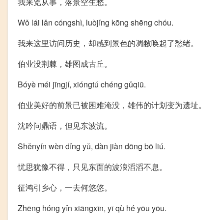
我来览从事，落景空生愁。
Wǒ lái lǎn cóngshì, luòjǐng kōng shēng chóu.
我来这里访问历史，却感到景色的凋敝唤起了愁绪。
伯业没荆棘，雄图成古丘。
Bóyè méi jīngjí, xióngtú chéng gǔqiū.
伯业美好的前景已被困难淹没，雄伟的计划变为遗址。
沈吟问鼎语，但见东波流。
Shěnyín wèn dǐng yǔ, dàn jiàn dōng bō liú.
忧思犹豫不得，只见东面的波浪滔滔不息。
征鸿引乡心，一去何悠悠。
Zhēng hóng yǐn xiāngxīn, yī qù hé yōu yōu.