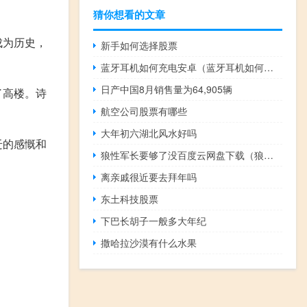
猜你想看的文章
成为历史，
新手如何选择股票
蓝牙耳机如何充电安卓（蓝牙耳机如何充电）
日产中国8月销售量为64,905辆
了高楼。诗
航空公司股票有哪些
大年初六湖北风水好吗
迁的感慨和
狼性军长要够了没百度云网盘下载（狼性军长要够了没）
离亲戚很近要去拜年吗
东土科技股票
下巴长胡子一般多大年纪
撒哈拉沙漠有什么水果