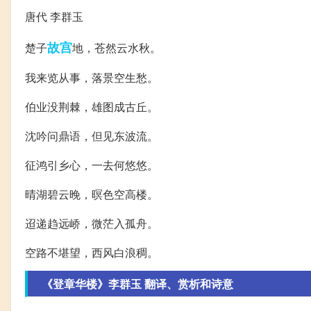
唐代 李群玉
故宫
楚子
地，苍然云水秋。
我来览从事，落景空生愁。
伯业没荆棘，雄图成古丘。
沈吟问鼎语，但见东波流。
征鸿引乡心，一去何悠悠。
晴湖碧云晚，暝色空高楼。
迢递趋远峤，微茫入孤舟。
空路不堪望，西风白浪稠。
《登章华楼》李群玉 翻译、赏析和诗意