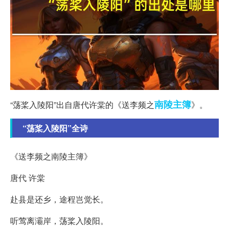
南陵
主簿
“荡桨入陵阳”出自唐代许棠的《送李频之
》。
“荡桨入陵阳”全诗
《送李频之南陵主簿》
唐代 许棠
赴县是还乡，途程岂觉长。
听莺离灞岸，荡桨入陵阳。