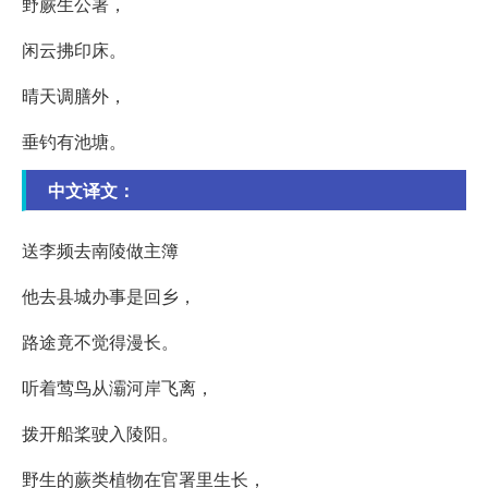
野蕨生公署，
闲云拂印床。
晴天调膳外，
垂钓有池塘。
中文译文：
送李频去南陵做主簿
他去县城办事是回乡，
路途竟不觉得漫长。
听着莺鸟从灞河岸飞离，
拨开船桨驶入陵阳。
野生的蕨类植物在官署里生长，