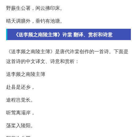
野蕨生公署，闲云拂印床。
晴天调膳外，垂钓有池塘。
《送李频之南陵主簿》许棠 翻译、赏析和诗意
《送李频之南陵主簿》是唐代许棠创作的一首诗。下面是
这首诗的中文译文、诗意和赏析：
送李频之南陵主簿
赴县是还乡，
途程岂觉长。
听莺离灞岸，
荡桨入陵阳。