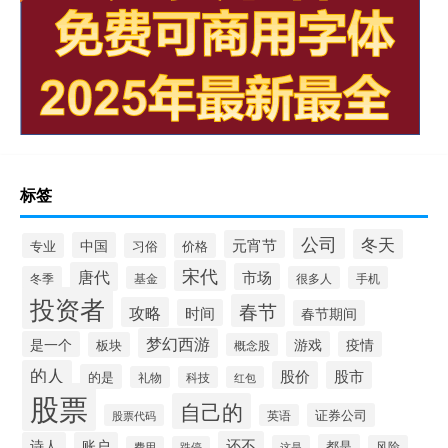
标签
公司
冬天
元宵节
中国
专业
习俗
价格
宋代
唐代
市场
冬季
基金
很多人
手机
投资者
春节
攻略
时间
春节期间
梦幻西游
是一个
游戏
疫情
板块
概念股
的人
股价
股市
的是
礼物
科技
红包
股票
自己的
证券公司
股票代码
英语
还不
诗人
账户
都是
这是
风险
费用
跌停