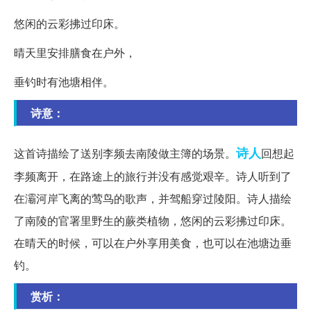
悠闲的云彩拂过印床。
晴天里安排膳食在户外，
垂钓时有池塘相伴。
诗意：
诗人
这首诗描绘了送别李频去南陵做主簿的场景。
回想起
李频离开，在路途上的旅行并没有感觉艰辛。诗人听到了
在灞河岸飞离的莺鸟的歌声，并驾船穿过陵阳。诗人描绘
了南陵的官署里野生的蕨类植物，悠闲的云彩拂过印床。
在晴天的时候，可以在户外享用美食，也可以在池塘边垂
钓。
赏析：