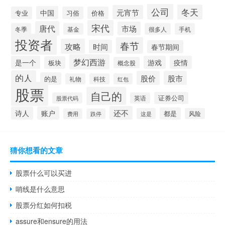
公司
冬天
元宵节
中国
专业
习俗
价格
宋代
唐代
市场
冬季
基金
很多人
手机
投资者
春节
攻略
时间
春节期间
梦幻西游
是一个
游戏
疫情
板块
概念股
的人
股价
股市
的是
礼物
科技
红包
股票
自己的
证券公司
股票代码
英语
还不
诗人
账户
都是
这是
风险
费用
跌停
猜你想看的文章
股票什么可以买进
哨线是什么意思
股票分红如何扣税
assure和ensure的用法