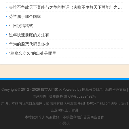
夫唯不争故天下莫能与之争的翻译（夫唯不争故天下莫能与之争）
芬兰属于哪个国家
生日祝福格式
过年快速要账的方法有
华为的股票代码是多少
“鸟幽忘立久”的出处是哪里
Copyright © 2012 - 2026
股市入门常识
Powered by
网站分类目录
|
精选推荐文章
|
网站地图
|
疑难解答
陕ICP备05239492号
声明：本站内容来自互联网，如信息有错误可发邮件到f_fb#foxmail.com说明，我们
会及时纠正，谢谢
本站仅为个人兴趣爱好，不接盈利性广告及商业合作
小男孩