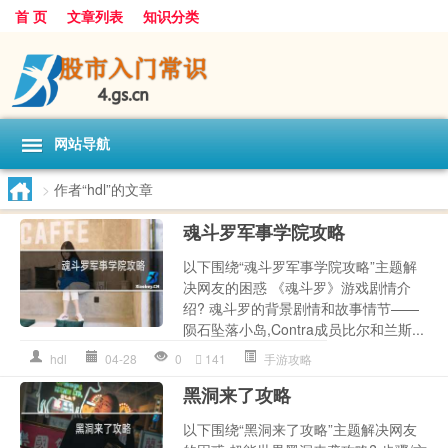
首 页
文章列表
知识分类
网站导航
>
作者“hdl”的文章
魂斗罗军事学院攻略
以下围绕“魂斗罗军事学院攻略”主题解
决网友的困惑 《魂斗罗》游戏剧情介
绍? 魂斗罗的背景剧情和故事情节——
陨石坠落小岛,Contra成员比尔和兰斯...
hdl
04-28
0
141
手游攻略
黑洞来了攻略
以下围绕“黑洞来了攻略”主题解决网友