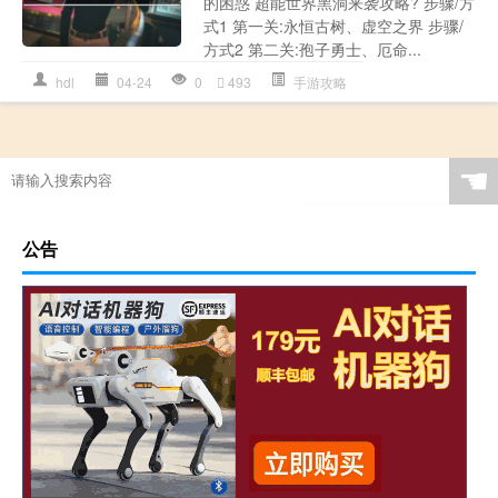
的困惑 超能世界黑洞来袭攻略? 步骤/方
式1 第一关:永恒古树、虚空之界 步骤/
方式2 第二关:孢子勇士、厄命...
hdl
04-24
0
493
手游攻略
☚
公告