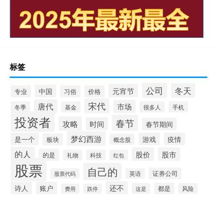
标签
公司
冬天
元宵节
中国
专业
习俗
价格
宋代
唐代
市场
冬季
基金
很多人
手机
投资者
春节
攻略
时间
春节期间
梦幻西游
是一个
游戏
疫情
板块
概念股
的人
股价
股市
的是
礼物
科技
红包
股票
自己的
证券公司
股票代码
英语
还不
诗人
账户
都是
这是
风险
费用
跌停