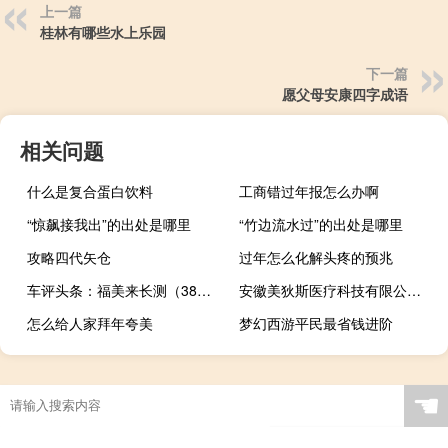
上一篇
桂林有哪些水上乐园
下一篇
愿父母安康四字成语
相关问题
什么是复合蛋白饮料
工商错过年报怎么办啊
“惊飙接我出”的出处是哪里
“竹边流水过”的出处是哪里
攻略四代矢仓
过年怎么化解头疼的预兆
车评头条：福美来长测（38）小结：半年油耗大汇总
安徽美狄斯医疗科技有限公司(关于安徽美狄斯医疗科技有限公司简述)
怎么给人家拜年夸美
梦幻西游平民最省钱进阶
☚