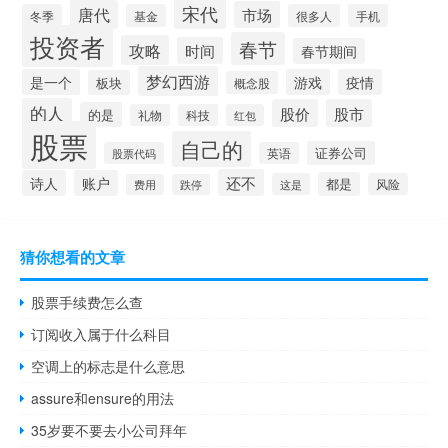
宋代
唐代
市场
冬季
基金
很多人
手机
投资者
春节
攻略
时间
春节期间
梦幻西游
是一个
游戏
疫情
板块
概念股
的人
股价
股市
的是
礼物
科技
红包
股票
自己的
证券公司
股票代码
英语
还不
诗人
账户
都是
这是
风险
费用
跌停
猜你想看的文章
股票手续费怎么查
订阅收入属于什么科目
空调上的标志是什么意思
assure和ensure的用法
35岁要不要去小公司拜年