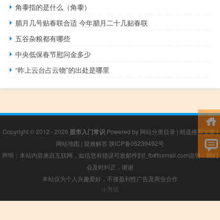
角黍指的是什么（角黍）
腊月几号贴春联合适 今年腊月二十几贴春联
五谷杂粮都有哪些
中央低保春节慰问金多少
“昨上云台占云物”的出处是哪里
Copyright © 2012 - 2026
股市入门常识
Powered by
网站分类目录
|
精选推荐文章
|
网站地图
|
疑难解答
陕ICP备05239492号
声明：本站内容来自互联网，如信息有错误可发邮件到f_fb#foxmail.com说明，我们
会及时纠正，谢谢
本站仅为个人兴趣爱好，不接盈利性广告及商业合作
小男孩